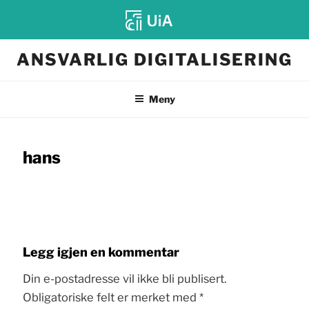
Gå
ANSVARLIG DIGITALISERING
til
innhold
Meny
hans
Legg igjen en kommentar
Din e-postadresse vil ikke bli publisert.
Obligatoriske felt er merket med
*